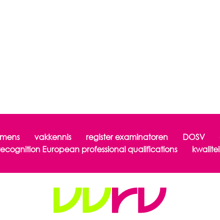
mens
vakkennis
register examinatoren
DOSV
recognition European professional qualifications
kwalitei