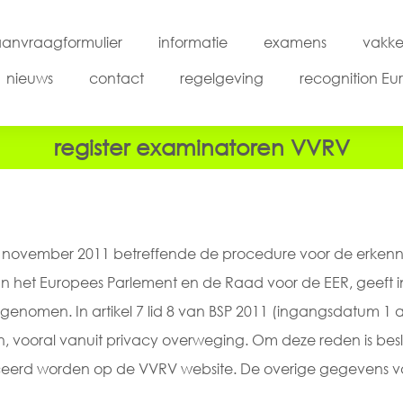
anvraagformulier
informatie
examens
vakke
nieuws
contact
regelgeving
recognition Eur
register examinatoren VVRV
 november 2011 betreffende de procedure voor de erkenn
an het Europees Parlement en de Raad voor de EER, geeft in
opgenomen. In artikel 7 lid 8 van BSP 2011 (ingangsdatum 1
jn, vooral vanuit privacy overweging. Om deze reden is bes
eerd worden op de VVRV website. De overige gegevens va