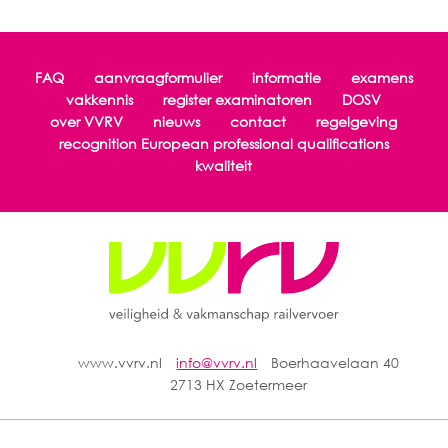
FAQ
aanvraagformulier
informatie
examens
vakkennis
register examinatoren
DOSV
over VVRV
nieuws
contact
regelgeving
recognition European professional qualifications
kwaliteit
www.vvrv.nl
info@vvrv.nl
Boerhaavelaan 40
2713 HX Zoetermeer