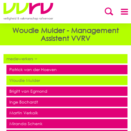
Woudie Mulder - Management
Assistent VVRV
medewerkers
Patrick van der Hoeven
Woudie Mulder
Brigitt van Egmond
Inge Bochardt
Martin Verkaik
Miranda Schenk