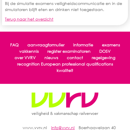
Bij de simulatie examens veiligheidscommunicatie en in de
simulatoren blijft eten en drinken niet toegestaan.
Terug naar het overzicht
FAQ
aanvraagformulier
informatie
examens
vakkennis
register examinatoren
DOSV
over VVRV
nieuws
contact
regelgeving
recognition European professional qualifications
kwaliteit
www.vvrv.nl
info@vvrv.nl
Boerhaavelaan 40